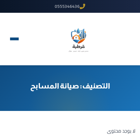
0555346436
التصنيف:
صيانة المسابح
لا يوجد محتوى